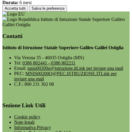
Durata:
6 mesi
Accetta tutti
Salva le preferenze
Istituto di Istruzione Statale Superiore Galileo
Galilei Ostiglia
Contatti
Istituto di Istruzione Statale Superiore Galileo Galilei Ostiglia
Via Verona 35 - 46035 Ostiglia (MN)
Tel:
0386 802441 - 0386 802211
Email:
mnis00200q@istruzione.it
Link per inviare una mail
PEC:
MNIS00200Q@PEC.ISTRUZIONE.IT
Link per
inviare una mail
C.F.: 800 231 302 08
Sezione Link Utili
Cookie policy
Note legali
Informativa Privacy