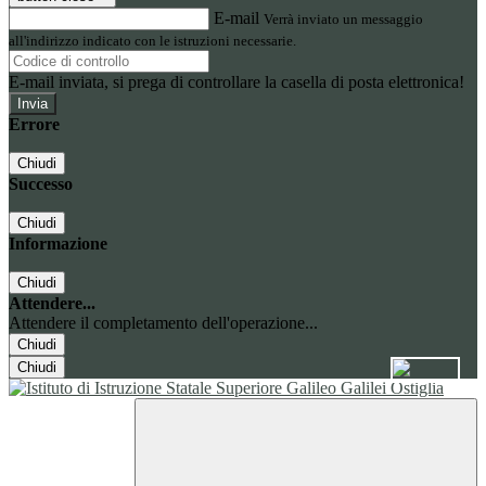
E-mail
Verrà inviato un messaggio
all'indirizzo indicato con le istruzioni necessarie.
E-mail inviata, si prega di controllare la casella di posta elettronica!
Errore
Chiudi
Successo
Chiudi
Informazione
Chiudi
Attendere...
Attendere il completamento dell'operazione...
Chiudi
Chiudi