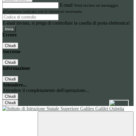
E-mail
Verrà inviato un messaggio
all'indirizzo indicato con le istruzioni necessarie.
E-mail inviata, si prega di controllare la casella di posta elettronica!
Errore
Chiudi
Successo
Chiudi
Informazione
Chiudi
Attendere...
Attendere il completamento dell'operazione...
Chiudi
Chiudi