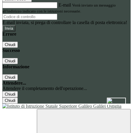
E-mail
Verrà inviato un messaggio
all'indirizzo indicato con le istruzioni necessarie.
E-mail inviata, si prega di controllare la casella di posta elettronica!
Errore
Chiudi
Successo
Chiudi
Informazione
Chiudi
Attendere...
Attendere il completamento dell'operazione...
Chiudi
Chiudi