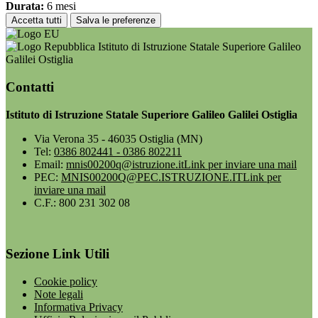
Durata:
6 mesi
Accetta tutti
Salva le preferenze
Istituto di Istruzione Statale Superiore Galileo
Galilei Ostiglia
Contatti
Istituto di Istruzione Statale Superiore Galileo Galilei Ostiglia
Via Verona 35 - 46035 Ostiglia (MN)
Tel:
0386 802441 - 0386 802211
Email:
mnis00200q@istruzione.it
Link per inviare una mail
PEC:
MNIS00200Q@PEC.ISTRUZIONE.IT
Link per
inviare una mail
C.F.: 800 231 302 08
Sezione Link Utili
Cookie policy
Note legali
Informativa Privacy