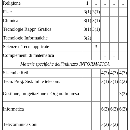
Religione
1
1
1
1
1
Fisica
3(1)
3(1)
Chimica
3(1)
3(1)
Tecnologie Rappr. Grafica
3(1)
3(1)
Tecnologie Informatiche
3(2)
Scienze e Tecn. applicate
3
Complementi di matematica
1
1
Materie specifiche dell'indirizzo INFORMATICA
Sistemi e Reti
4(2)
4(3)
4(3)
Tecn. Prog. Sist. Inf. e telecom.
3(1)
3(1)
4(2)
Gestione, progettazione e Organ. Impresa
3(2)
Informatica
6(3)
6(3)
6(3)
Telecomunicazioni
3(2)
3(2)