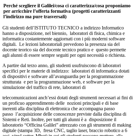
P
erché scegliere il Galilei/cosa ci caratterizza/cosa proponiamo
per arricchire l’offerta formativa (progetti caratterizzanti
l’indirizzo ma pure trasversali)
Gli studenti dell’ISTITUTO TECNICO a indirizzo Informatico
hanno a disposizione, nel biennio,
laboratori di fisica, chimica e
informatica costantemente aggiornati con i più moderni software
digitali.
Le lezioni laboratoriali prevedono la presenza sia del
docente teorico sia del docente tecnico pratico e
questo permette
agli alunni di essere sempre seguiti per ogni necessità o richiesta.
A partire dal terzo anno, gli studenti usufruiscono di laboratori
specifici per le materie di indirizzo:
laboratori di informatica dotati
di dispositivi e software all’avanguardia per la programmazione
strutturata
e per la programmazione web, e software per la
simulazione del traffico di rete, laboratori di
telecomunicazioni anch’essi dotati degli strumenti necessari ai fini di
un proficuo apprendimento delle
nozioni principali e di base
inerenti alla disciplina di elettronica che accompagna passo
passo
l’acquisizione delle conoscenze previste dalla disciplina di
Sistemi e Reti. Inoltre, per tutti gli alunni è a
disposizione il
laboratorio “Officina Galilei” attrezzato con gli strumenti di making
digitale (stampa 3D,
fresa CNC, taglio laser, braccio robotico a 6
assi, vinyl cutter, Mbot) in cui gli studenti possono mettere
alla