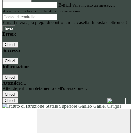
E-mail
Verrà inviato un messaggio
all'indirizzo indicato con le istruzioni necessarie.
E-mail inviata, si prega di controllare la casella di posta elettronica!
Errore
Chiudi
Successo
Chiudi
Informazione
Chiudi
Attendere...
Attendere il completamento dell'operazione...
Chiudi
Chiudi