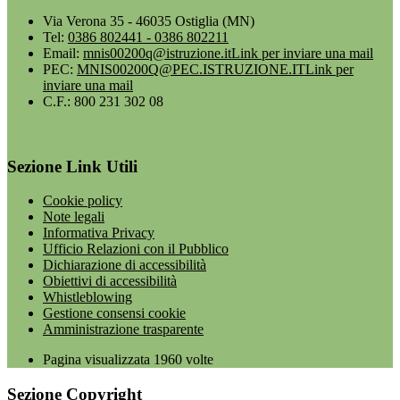
Via Verona 35 - 46035 Ostiglia (MN)
Tel:
0386 802441 - 0386 802211
Email:
mnis00200q@istruzione.it
Link per inviare una mail
PEC:
MNIS00200Q@PEC.ISTRUZIONE.IT
Link per
inviare una mail
C.F.: 800 231 302 08
Sezione Link Utili
Cookie policy
Note legali
Informativa Privacy
Ufficio Relazioni con il Pubblico
Dichiarazione di accessibilità
Obiettivi di accessibilità
Whistleblowing
Gestione consensi cookie
Amministrazione trasparente
Pagina visualizzata
1960
volte
Sezione Copyright