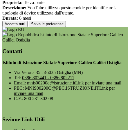
Proprieta:
Terza-parte
Descrizione:
YouTube utilizza questo cookie per identificare la
tipologia di device utilizzata dall'utente.
Durata:
6 mesi
Accetta tutti
Salva le preferenze
Istituto di Istruzione Statale Superiore Galileo
Galilei Ostiglia
Contatti
Istituto di Istruzione Statale Superiore Galileo Galilei Ostiglia
Via Verona 35 - 46035 Ostiglia (MN)
Tel:
0386 802441 - 0386 802211
Email:
mnis00200q@istruzione.it
Link per inviare una mail
PEC:
MNIS00200Q@PEC.ISTRUZIONE.IT
Link per
inviare una mail
C.F.: 800 231 302 08
Sezione Link Utili