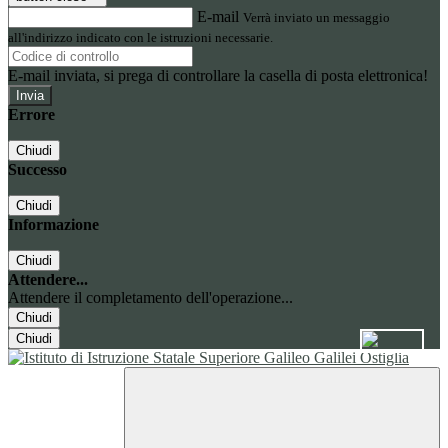
E-mail
Verrà inviato un messaggio
all'indirizzo indicato con le istruzioni necessarie.
E-mail inviata, si prega di controllare la casella di posta elettronica!
Errore
Chiudi
Successo
Chiudi
Informazione
Chiudi
Attendere...
Attendere il completamento dell'operazione...
Chiudi
Chiudi