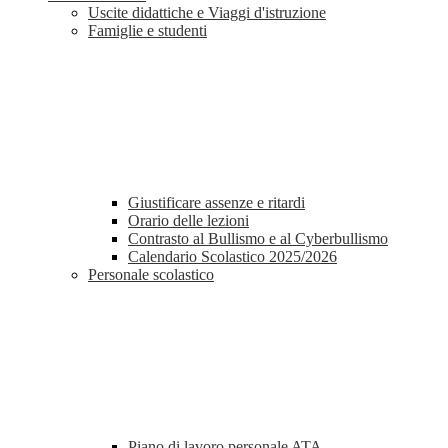
Uscite didattiche e Viaggi d'istruzione
Famiglie e studenti
Giustificare assenze e ritardi
Orario delle lezioni
Contrasto al Bullismo e al Cyberbullismo
Calendario Scolastico 2025/2026
Personale scolastico
Piano di lavoro personale ATA