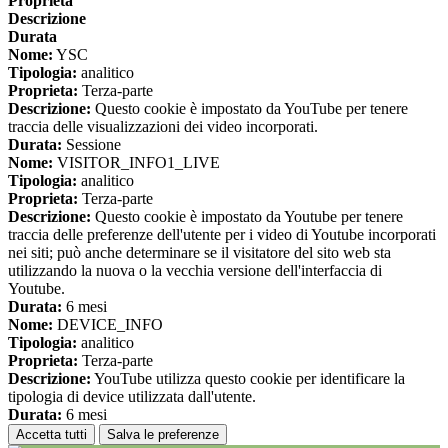
Proprieta
Descrizione
Durata
Nome:
YSC
Tipologia:
analitico
Proprieta:
Terza-parte
Descrizione:
Questo cookie è impostato da YouTube per tenere
traccia delle visualizzazioni dei video incorporati.
Durata:
Sessione
Nome:
VISITOR_INFO1_LIVE
Tipologia:
analitico
Proprieta:
Terza-parte
Descrizione:
Questo cookie è impostato da Youtube per tenere
traccia delle preferenze dell'utente per i video di Youtube incorporati
nei siti; può anche determinare se il visitatore del sito web sta
utilizzando la nuova o la vecchia versione dell'interfaccia di
Youtube.
Durata:
6 mesi
Nome:
DEVICE_INFO
Tipologia:
analitico
Proprieta:
Terza-parte
Descrizione:
YouTube utilizza questo cookie per identificare la
tipologia di device utilizzata dall'utente.
Durata:
6 mesi
Accetta tutti
Salva le preferenze