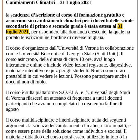
Cambiamenti Climatici – 31 Luglio 2021
la s
cadenza d’iscrizione al corso di formazione gratuito e
asincrono sui cambiamenti climatici per i docenti delle scuole
secondarie di primo e secondo grado è stata estesa al
31
luglio 2021
, per rispondere alla domanda crescente, la quale ha
portato le iscrizioni nell’ordine di diverse migliaia.
Il corso è organizzato dall’Università di Verona in collaborazione
con le Università Bocconi e di Georgia State (Stati Uniti). Il
corso asincrono, della durata di circa 10 ore, avrà luogo
interamente online e include video lezioni registrate, diapositive,
materiale interattivo e quiz per gli studenti. Non ci sono orari
prestabiliti in cui vedere le lezioni. Possono partecipare anche i
docenti non di ruolo.
Il corso è sulla piattaforma S.O.F.I.A. e l’Università degli Studi
di Verona rilascerà un attestato di frequenza a tutti i docenti
partecipanti che avranno completato il corso entro la fine di
agosto
Il corso multidisciplinare e interdisciplinare tratta dei seguenti
argomenti: la scienza dei cambiamenti climatici, i loro impatti, e
come essere parte della soluzione come individuo e società. Il
materiale didattico del corso potrà essere utilizzato in toto o in