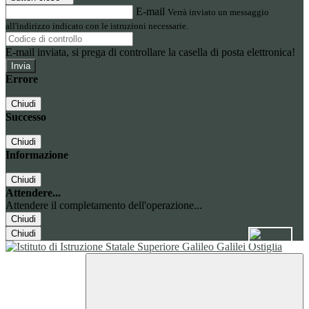
E-mail
Verrà inviato un messaggio
all'indirizzo indicato con le istruzioni necessarie.
E-mail inviata, si prega di controllare la casella di posta elettronica!
Errore
Chiudi
Successo
Chiudi
Informazione
Chiudi
Attendere...
Attendere il completamento dell'operazione...
Chiudi
Chiudi