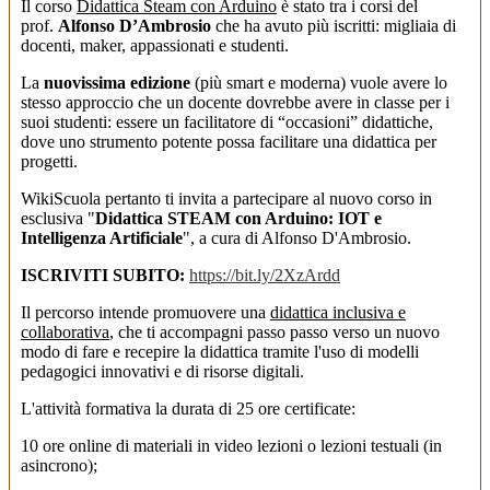
Il corso
Didattica Steam con Arduino
è stato tra i corsi del
prof.
Alfonso D’Ambrosio
che ha avuto più iscritti: migliaia di
docenti, maker, appassionati e studenti.
La
nuovissima edizione
(più smart e moderna) vuole avere lo
stesso approccio che un docente dovrebbe avere in classe per i
suoi studenti: essere un facilitatore di “occasioni” didattiche,
dove uno strumento potente possa facilitare una didattica per
progetti.
WikiScuola pertanto ti invita a partecipare al nuovo corso in
esclusiva "
Didattica STEAM con Arduino: IOT e
Intelligenza Artificiale
", a cura di Alfonso D'Ambrosio.
ISCRIVITI SUBITO:
https://bit.ly/2XzArdd
Il percorso intende promuovere una
didattica inclusiva e
collaborativa
, che ti accompagni passo passo verso un nuovo
modo di fare e recepire la didattica tramite l'uso di modelli
pedagogici innovativi e di risorse digitali.
L'attività formativa la durata di 25 ore certificate:
10 ore online di materiali in video lezioni o lezioni testuali (in
asincrono);