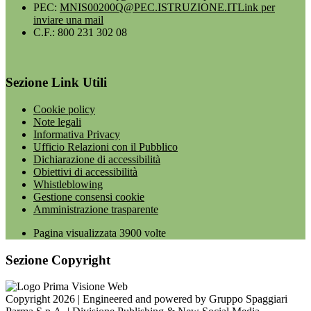
PEC:
MNIS00200Q@PEC.ISTRUZIONE.IT
Link per
inviare una mail
C.F.: 800 231 302 08
Sezione Link Utili
Cookie policy
Note legali
Informativa Privacy
Ufficio Relazioni con il Pubblico
Dichiarazione di accessibilità
Obiettivi di accessibilità
Whistleblowing
Gestione consensi cookie
Amministrazione trasparente
Pagina visualizzata
3900
volte
Sezione Copyright
Copyright 2026 | Engineered and powered by Gruppo Spaggiari