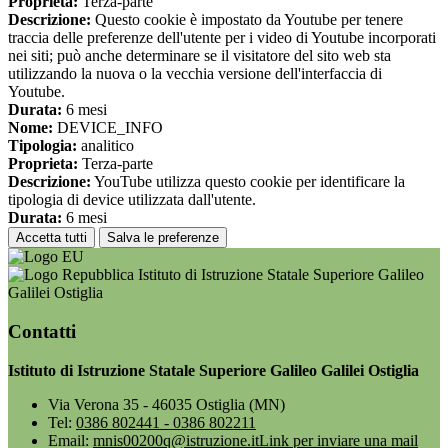
Proprieta:
Terza-parte
Descrizione:
Questo cookie è impostato da Youtube per tenere
traccia delle preferenze dell'utente per i video di Youtube incorporati
nei siti; può anche determinare se il visitatore del sito web sta
utilizzando la nuova o la vecchia versione dell'interfaccia di
Youtube.
Durata:
6 mesi
Nome:
DEVICE_INFO
Tipologia:
analitico
Proprieta:
Terza-parte
Descrizione:
YouTube utilizza questo cookie per identificare la
tipologia di device utilizzata dall'utente.
Durata:
6 mesi
Accetta tutti
Salva le preferenze
Istituto di Istruzione Statale Superiore Galileo
Galilei Ostiglia
Contatti
Istituto di Istruzione Statale Superiore Galileo Galilei Ostiglia
Via Verona 35 - 46035 Ostiglia (MN)
Tel:
0386 802441 - 0386 802211
Email:
mnis00200q@istruzione.it
Link per inviare una mail