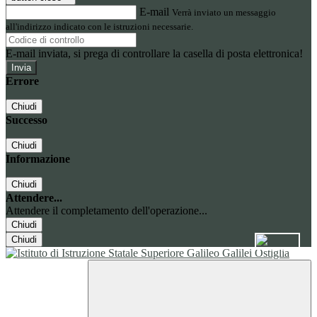
E-mail
Verrà inviato un messaggio
all'indirizzo indicato con le istruzioni necessarie.
E-mail inviata, si prega di controllare la casella di posta elettronica!
Errore
Chiudi
Successo
Chiudi
Informazione
Chiudi
Attendere...
Attendere il completamento dell'operazione...
Chiudi
Chiudi