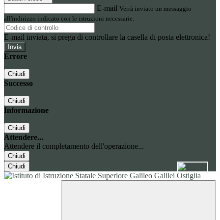
E-mail
Verrà inviato un messaggio
all'indirizzo indicato con le istruzioni necessarie.
E-mail inviata, si prega di controllare la casella di posta elettronica!
Errore
Chiudi
Successo
Chiudi
Informazione
Chiudi
Attendere...
Attendere il completamento dell'operazione...
Chiudi
Chiudi