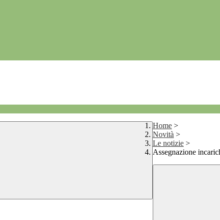
Home
>
Novità
>
Le notizie
>
Assegnazione incaric