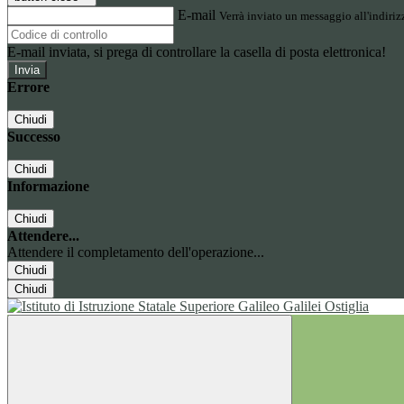
E-mail
Verrà inviato un messaggio all'indirizz
E-mail inviata, si prega di controllare la casella di posta elettronica!
Errore
Chiudi
Successo
Chiudi
Informazione
Chiudi
Attendere...
Attendere il completamento dell'operazione...
Chiudi
Chiudi