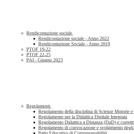
Rendicontazione sociale
Rendicontazione sociale - Anno 2022
Rendicontazione Sociale - Anno 2019
PTOF 19-22
PTOF 22-25
PAI - Giugno 2023
Regolamenti
Regolamento della disciplina di Scienze Motorie e
Regolamento per la Didattica Digitale Integrata
Regolamento Didattica a Distanza (DaD) e corretto
Regolamento di convocazione e svolgimento deg
Patto Educativo di Corresponsabilità