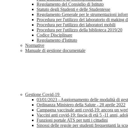
Regolamento del Consiglio di Istituto
Statuto degli Studenti e delle Studentesse
Regolamento Generale per le strumentazioni infor
Procedura per l'utilizzo del laboratorio di making d
Procedura per l'utilizzo dei laboratori mobili
Procedura per l'utilizzo della biblioteca 2019/20
Codice Disciplinare
Regolamento d'Istituto
Normative
Manuale di gestione documentale
Gestione Covid-19
03/01/2023 - Aggiornamento delle modalità di gestion
Ordinanza Ministero della Salute - 28 aprile 2022
Campagna vaccinale anti covid-19: ancora un weeke
Vaccini anti covid-19: fascia di età 5 -11 anni, adole
Funzioni portale ATS per tutti i cittadini
Sinossi delle regole per studenti frequentanti la sc