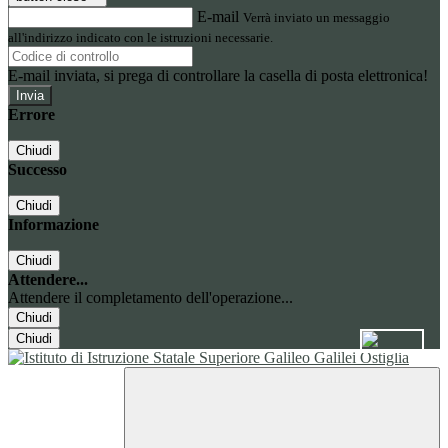
E-mail
Verrà inviato un messaggio
all'indirizzo indicato con le istruzioni necessarie.
E-mail inviata, si prega di controllare la casella di posta elettronica!
Errore
Chiudi
Successo
Chiudi
Informazione
Chiudi
Attendere...
Attendere il completamento dell'operazione...
Chiudi
Chiudi