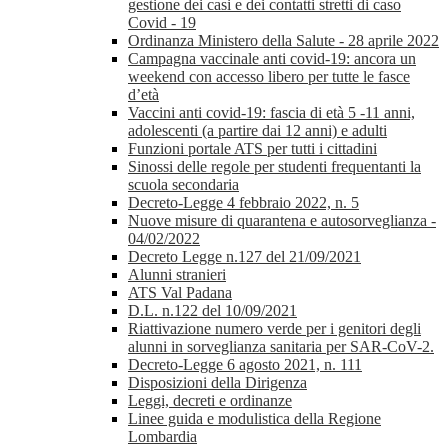
gestione dei casi e dei contatti stretti di caso
Covid - 19
Ordinanza Ministero della Salute - 28 aprile 2022
Campagna vaccinale anti covid-19: ancora un
weekend con accesso libero per tutte le fasce
d’età
Vaccini anti covid-19: fascia di età 5 -11 anni,
adolescenti (a partire dai 12 anni) e adulti
Funzioni portale ATS per tutti i cittadini
Sinossi delle regole per studenti frequentanti la
scuola secondaria
Decreto-Legge 4 febbraio 2022, n. 5
Nuove misure di quarantena e autosorveglianza -
04/02/2022
Decreto Legge n.127 del 21/09/2021
Alunni stranieri
ATS Val Padana
D.L. n.122 del 10/09/2021
Riattivazione numero verde per i genitori degli
alunni in sorveglianza sanitaria per SAR-CoV-2.
Decreto-Legge 6 agosto 2021, n. 111
Disposizioni della Dirigenza
Leggi, decreti e ordinanze
Linee guida e modulistica della Regione
Lombardia