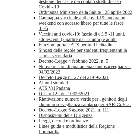
gestione dei casi e dei contatti stretti di caso
Covid - 19
Ordinanza Ministero della Salute - 28 aprile 2022
Campagna vaccinale anti covid-19: ancora un
weekend con accesso libero per tutte le fasce
d’età
Vaccini anti covid-19: fascia di età 5 -11 anni,
adolescenti (a partire dai 12 anni) e adulti
Funzioni portale ATS per tutti i cittadini
Sinossi delle regole per studenti frequentanti la
scuola secondaria
Decreto-Legge 4 febbraio 2022, n. 5
Nuove misure di quarantena e autosorveglianza -
04/02/2022
Decreto Legge n.127 del 21/09/2021
Alunni stranieri
ATS Val Padana
D.L. n.122 del 10/09/2021
Riattivazione numero verde per i genitori degli
alunni in sorveglianza sanitaria per SAR-CoV-2.
Decreto-Legge 6 agosto 2021, n. 111
Disposizioni della Dirigenza
Leggi, decreti e ordinanze
Linee guida e modulistica della Regione
Lombardia