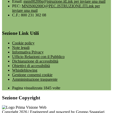
Email:
mnis00200q@istruzione.it
Link per inviare una mail
PEC:
MNIS00200Q@PEC.ISTRUZIONE.IT
Link per
inviare una mail
C.F.: 800 231 302 08
Sezione Link Utili
Cookie policy
Note legali
Informativa Privacy
Ufficio Relazioni con il Pubblico
Dichiarazione di accessibilità
Obiettivi di accessibilità
Whistleblowing
Gestione consensi cookie
Amministrazione trasparente
Pagina visualizzata
1845
volte
Sezione Copyright
Copyright 2026 | Engineered and powered by Gruppo Spaggiari