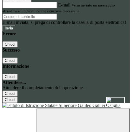
E-mail
Verrà inviato un messaggio
all'indirizzo indicato con le istruzioni necessarie.
E-mail inviata, si prega di controllare la casella di posta elettronica!
Errore
Chiudi
Successo
Chiudi
Informazione
Chiudi
Attendere...
Attendere il completamento dell'operazione...
Chiudi
Chiudi