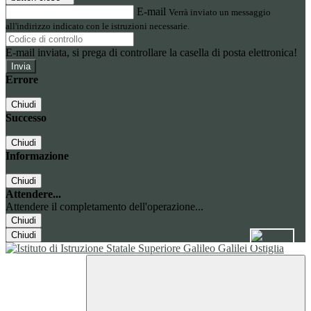
E-mail
Verrà inviato un messaggio
all'indirizzo indicato con le istruzioni necessarie.
E-mail inviata, si prega di controllare la casella di posta elettronica!
Errore
Chiudi
Successo
Chiudi
Informazione
Chiudi
Attendere...
Attendere il completamento dell'operazione...
Chiudi
Chiudi