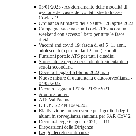
03/01/2023 - Aggiornamento delle modalità di
gestione dei casi e dei contatti stretti di caso
Covid - 19
Ordinanza Ministero della Salute - 28 aprile 2022
Campagna vaccinale anti covid-19: ancora un
weekend con accesso libero per tutte le fasce
d’età
Vaccini anti covid-19: fascia di età 5 -11 anni,
adolescenti (a partire dai 12 anni) e adulti
Funzioni portale ATS per tutti i cittadini
Sinossi delle regole per studenti frequentanti la
scuola secondaria
Decreto-Legge 4 febbraio 2022, n. 5
Nuove misure di quarantena e autosorveglianza -
04/02/2022
Decreto Legge n.127 del 21/09/2021
Alunni stranieri
ATS Val Padana
D.L. n.122 del 10/09/2021
Riattivazione numero verde per i genitori degli
alunni in sorveglianza sanitaria per SAR-CoV-2.
Decreto-Legge 6 agosto 2021, n. 111
Disposizioni della Dirigenza
Leggi, decreti e ordinanze