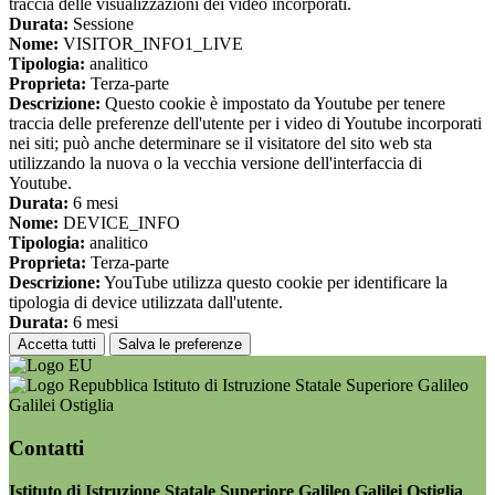
traccia delle visualizzazioni dei video incorporati.
Durata:
Sessione
Nome:
VISITOR_INFO1_LIVE
Tipologia:
analitico
Proprieta:
Terza-parte
Descrizione:
Questo cookie è impostato da Youtube per tenere
traccia delle preferenze dell'utente per i video di Youtube incorporati
nei siti; può anche determinare se il visitatore del sito web sta
utilizzando la nuova o la vecchia versione dell'interfaccia di
Youtube.
Durata:
6 mesi
Nome:
DEVICE_INFO
Tipologia:
analitico
Proprieta:
Terza-parte
Descrizione:
YouTube utilizza questo cookie per identificare la
tipologia di device utilizzata dall'utente.
Durata:
6 mesi
Accetta tutti
Salva le preferenze
Istituto di Istruzione Statale Superiore Galileo
Galilei Ostiglia
Contatti
Istituto di Istruzione Statale Superiore Galileo Galilei Ostiglia