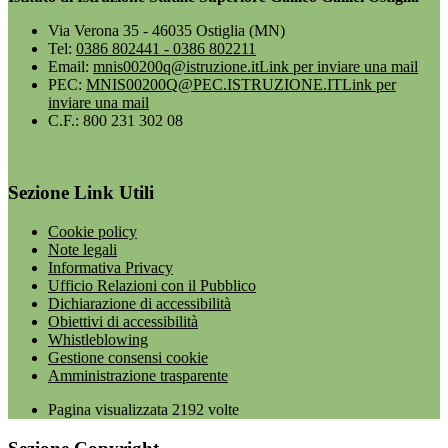
Via Verona 35 - 46035 Ostiglia (MN)
Tel:
0386 802441 - 0386 802211
Email:
mnis00200q@istruzione.it
Link per inviare una mail
PEC:
MNIS00200Q@PEC.ISTRUZIONE.IT
Link per
inviare una mail
C.F.: 800 231 302 08
Sezione Link Utili
Cookie policy
Note legali
Informativa Privacy
Ufficio Relazioni con il Pubblico
Dichiarazione di accessibilità
Obiettivi di accessibilità
Whistleblowing
Gestione consensi cookie
Amministrazione trasparente
Pagina visualizzata
2192
volte